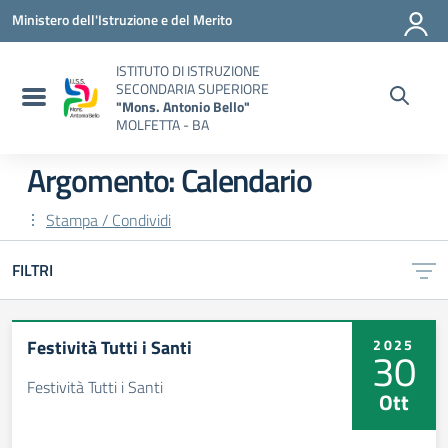
Vai ai contenuti
Vai al menu di navigazione
Vai al footer
Ministero dell'Istruzione e del Merito
ISTITUTO DI ISTRUZIONE
SECONDARIA SUPERIORE
"Mons. Antonio Bello"
MOLFETTA - BA
Argomento: Calendario
Stampa / Condividi
FILTRI
Festività Tutti i Santi
2025
30
Festività Tutti i Santi
Ott