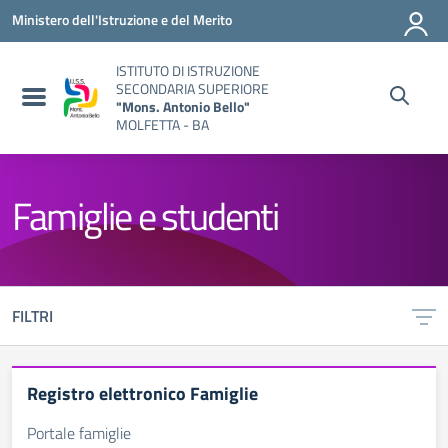
Vai ai contenuti
Vai al menu di navigazione
Vai al footer
Ministero dell'Istruzione e del Merito
ISTITUTO DI ISTRUZIONE
SECONDARIA SUPERIORE
"Mons. Antonio Bello"
MOLFETTA - BA
Famiglie e studenti
FILTRI
Registro elettronico Famiglie
Portale famiglie