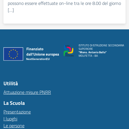
possono essere effettuate on-line tra le ore 8.00 del giorno
[…]
ISTITUTO DI ISTRUZIONE SECONDARIA
SUPERIORE
"Mons. Antonio Bello"
MOLFETTA - BA
Utilità
Attuazione misure PNRR
La Scuola
Presentazione
I luoghi
Le persone