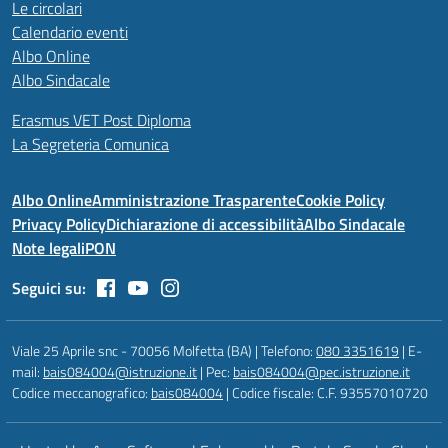
Le circolari
Calendario eventi
Albo Online
Albo Sindacale
Erasmus VET Post Diploma
La Segreteria Comunica
Albo Online
Amministrazione Trasparente
Cookie Policy
Privacy Policy
Dichiarazione di accessibilità
Albo Sindacale
Note legali
PON
Seguici su:
Viale 25 Aprile snc - 70056 Molfetta (BA) | Telefono:
080 3351619
| E-
mail:
bais084004@istruzione.it
| Pec:
bais084004@pec.istruzione.it
Codice meccanografico:
bais084004
| Codice fiscale: C.F. 93557010720