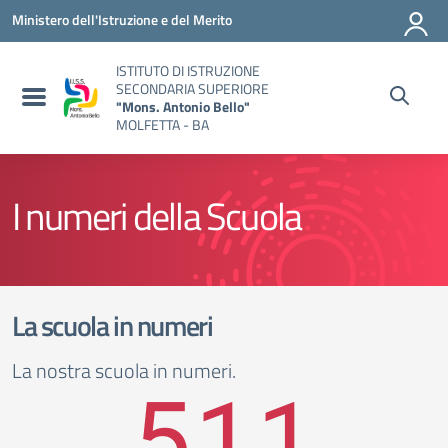
Vai ai contenuti
Vai al menu di navigazione
Vai al footer
Ministero dell'Istruzione e del Merito
ISTITUTO DI ISTRUZIONE
SECONDARIA SUPERIORE
"Mons. Antonio Bello"
MOLFETTA - BA
I numeri della Scuola
La scuola in numeri
La nostra scuola in numeri.
511