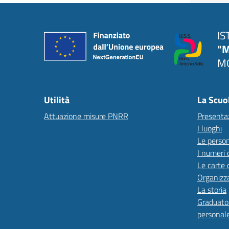
IS
"M
MO
Utilità
La Scuo
Attuazione misure PNRR
Presenta
I luoghi
Le perso
I numeri 
Le carte 
Organizz
La storia
Graduator
personal