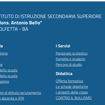
TITUTO DI ISTRUZIONE SECONDARIA SUPERIORE
ons. Antonio Bello"
LFETTA - BA
la
I Servizi
zione
Personale scolastico
Famiglie e studenti
ne
Percorsi di studio
della scuola
Didattica
della scuola
Offerta formativa
azione
Le schede didattiche
I progetti delle classi
ie di istituto reclutamento
CONTRO IL BULLISMO
e docente e ATA