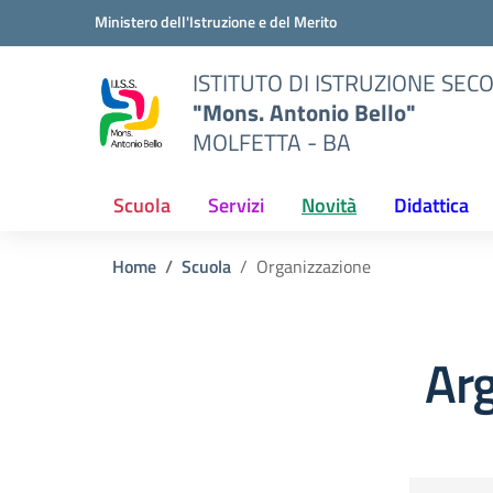
Vai ai contenuti
Vai al menu di navigazione
Vai al footer
Ministero dell'Istruzione e del Merito
ISTITUTO DI ISTRUZIONE SE
"Mons. Antonio Bello"
MOLFETTA - BA
Scuola
Servizi
Novità
Didattica
Home
Scuola
Organizzazione
Arg