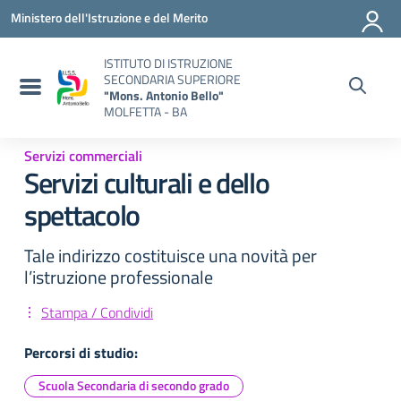
Vai ai contenuti
Vai al menu di navigazione
Vai al footer
Ministero dell'Istruzione e del Merito
ISTITUTO DI ISTRUZIONE
SECONDARIA SUPERIORE
"Mons. Antonio Bello"
MOLFETTA - BA
Servizi commerciali
Servizi culturali e dello
spettacolo
Tale indirizzo costituisce una novità per
l’istruzione professionale
Stampa / Condividi
Percorsi di studio:
Scuola Secondaria di secondo grado