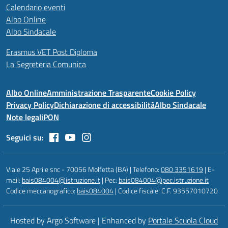
Calendario eventi
Albo Online
Albo Sindacale
Erasmus VET Post Diploma
La Segreteria Comunica
Albo Online
Amministrazione Trasparente
Cookie Policy
Privacy Policy
Dichiarazione di accessibilità
Albo Sindacale
Note legali
PON
Seguici su:
Viale 25 Aprile snc - 70056 Molfetta (BA) | Telefono:
080 3351619
| E-
mail:
bais084004@istruzione.it
| Pec:
bais084004@pec.istruzione.it
Codice meccanografico:
bais084004
| Codice fiscale: C.F. 93557010720
Hosted by Argo Software | Enhanced by
Portale Scuola Cloud