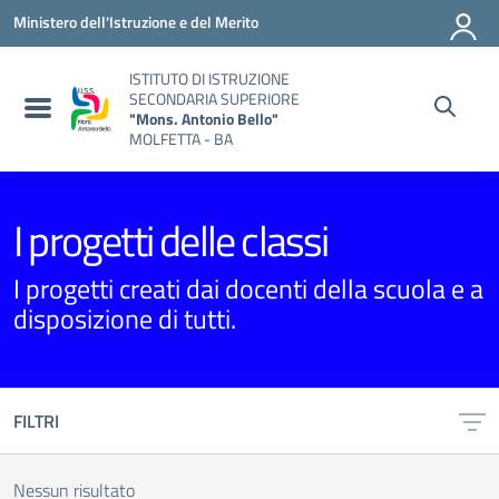
Vai ai contenuti
Vai al menu di navigazione
Vai al footer
Ministero dell'Istruzione e del Merito
ISTITUTO DI ISTRUZIONE
SECONDARIA SUPERIORE
"Mons. Antonio Bello"
MOLFETTA - BA
I progetti delle classi
I progetti creati dai docenti della scuola e a
disposizione di tutti.
FILTRI
Nessun risultato