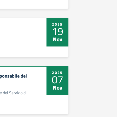
2025
19
Nov
2025
07
ponsabile del
Nov
del Servizio di