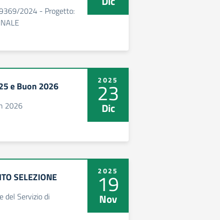
Dic
59369/2024 - Progetto:
INALE
2025
23
025 e Buon 2026
on 2026
Dic
2025
19
SITO SELEZIONE
del Servizio di
Nov