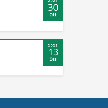
2025
30
Ott
2025
13
Ott