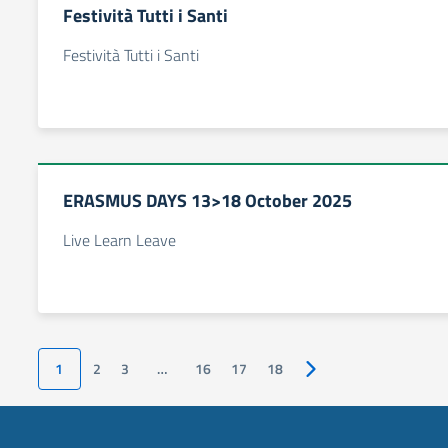
Festività Tutti i Santi
Festività Tutti i Santi
ERASMUS DAYS 13>18 October 2025
Live Learn Leave
1
2
3
…
16
17
18
Pagina successiva