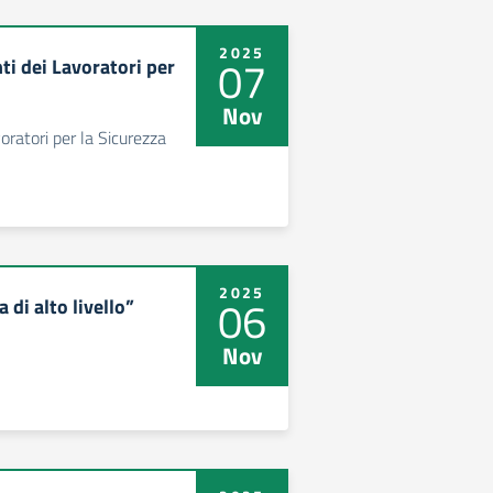
2025
07
i dei Lavoratori per
Nov
ratori per la Sicurezza
2025
06
di alto livello”
Nov