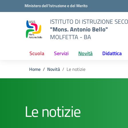
Vai ai contenuti
Vai al menu di navigazione
Vai al footer
Ministero dell'Istruzione e del Merito
ISTITUTO DI ISTRUZIONE SE
"Mons. Antonio Bello"
MOLFETTA - BA
Scuola
Servizi
Novità
Didattica
Home
Novità
Le notizie
Le notizie