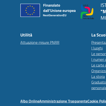
IS
"M
MO
Utilità
La Scuo
Attuazione misure PNRR
Presenta
I luoghi
Le perso
I numeri 
Le carte 
Organizz
La storia
Graduator
personal
Albo Online
Amministrazione Trasparente
Cookie Poli