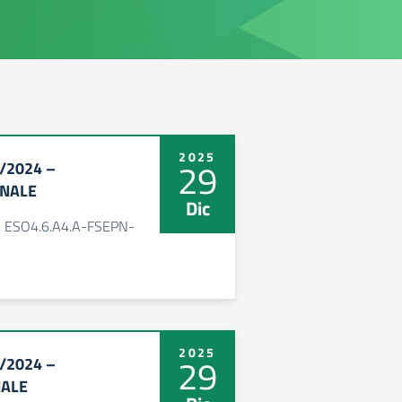
2025
29
9/2024 –
INALE
Dic
- ESO4.6.A4.A-FSEPN-
2025
29
9/2024 –
NALE