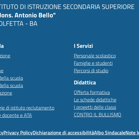
TITUTO DI ISTRUZIONE SECONDARIA SUPERIORE
ons. Antonio Bello"
LFETTA - BA
la
I Servizi
zione
Personale scolastico
Famiglie e studenti
ne
Percorsi di studio
della scuola
Didattica
della scuola
Offerta formativa
azione
Le schede didattiche
I progetti delle classi
ie di istituto reclutamento
CONTRO IL BULLISMO
e docente e ATA
cy
Privacy Policy
Dichiarazione di accessibilità
Albo Sindacale
Note l