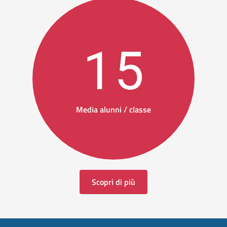
15
Media alunni / classe
Scopri di più