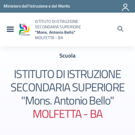
Vai ai contenuti
Vai al menu di navigazione
Vai al footer
Ministero dell'Istruzione e del Merito
ISTITUTO DI ISTRUZIONE
SECONDARIA SUPERIORE
"Mons. Antonio Bello"
MOLFETTA - BA
Scuola
ISTITUTO DI ISTRUZIONE
SECONDARIA SUPERIORE
"Mons. Antonio Bello"
MOLFETTA - BA