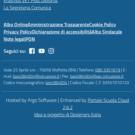
Erasmus VET Post Diploma
La Segreteria Comunica
Albo Online
Amministrazione Trasparente
Cookie Policy
Privacy Policy
Dichiarazione di accessibilità
Albo Sindacale
Note legali
PON
Seguici su:
Viale 25 Aprile snc - 70056 Molfetta (BA) | Telefono:
080 3351619
| E-
mail:
bais084004@istruzione.it
| Pec:
bais084004@pec.istruzione.it
Codice meccanografico:
bais084004
| Codice fiscale: C.F. 93557010720
Hosted by Argo Software | Enhanced by
Portale Scuola Cloud
2.6.2
Idea e progetto di Designers Italia