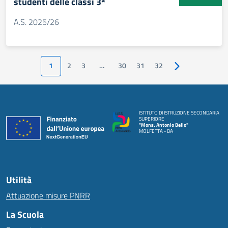
studenti delle classi 3ª
A.S. 2025/26
1
2
3
…
30
31
32
Pagina successiv
ISTITUTO DI ISTRUZIONE SECONDARIA
SUPERIORE
"Mons. Antonio Bello"
MOLFETTA - BA
Utilità
Attuazione misure PNRR
La Scuola