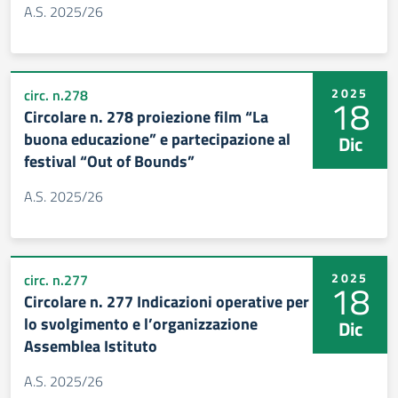
A.S. 2025/26
2025
circ. n.278
18
Circolare n. 278 proiezione film “La
buona educazione” e partecipazione al
Dic
festival “Out of Bounds”
A.S. 2025/26
2025
circ. n.277
18
Circolare n. 277 Indicazioni operative per
lo svolgimento e l’organizzazione
Dic
Assemblea Istituto
A.S. 2025/26