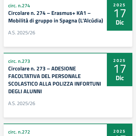
2025
circ. n.274
17
Circolare n. 274 – Erasmus+ KA1 –
Mobilità di gruppo in Spagna (L’Alcúdia)
Dic
A.S. 2025/26
2025
circ. n.273
17
Circolare n. 273 – ADESIONE
FACOLTATIVA DEL PERSONALE
Dic
SCOLASTICO ALLA POLIZZA INFORTUNI
DEGLI ALUNNI
A.S. 2025/26
2025
circ. n.272