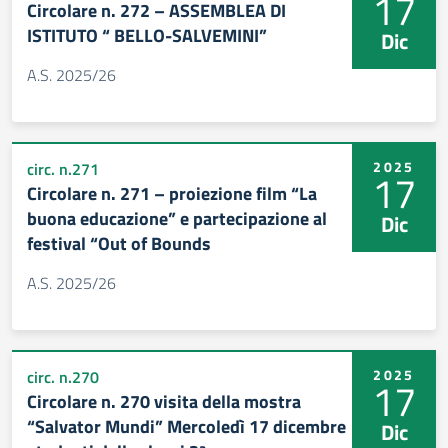
17
Circolare n. 272 – ASSEMBLEA DI
ISTITUTO “ BELLO-SALVEMINI”
Dic
A.S. 2025/26
2025
circ. n.271
17
Circolare n. 271 – proiezione film “La
buona educazione” e partecipazione al
Dic
festival “Out of Bounds
A.S. 2025/26
2025
circ. n.270
17
Circolare n. 270 visita della mostra
“Salvator Mundi” Mercoledì 17 dicembre
Dic