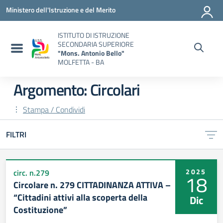
Vai ai contenuti
Vai al menu di navigazione
Vai al footer
Ministero dell'Istruzione e del Merito
ISTITUTO DI ISTRUZIONE
SECONDARIA SUPERIORE
"Mons. Antonio Bello"
MOLFETTA - BA
Argomento: Circolari
Stampa / Condividi
FILTRI
2025
circ. n.279
18
Circolare n. 279 CITTADINANZA ATTIVA –
“Cittadini attivi alla scoperta della
Dic
Costituzione”