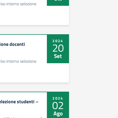
o interno selezione
2024
20
one docenti
Set
o interno selezione
2024
02
ezione studenti –
Ago