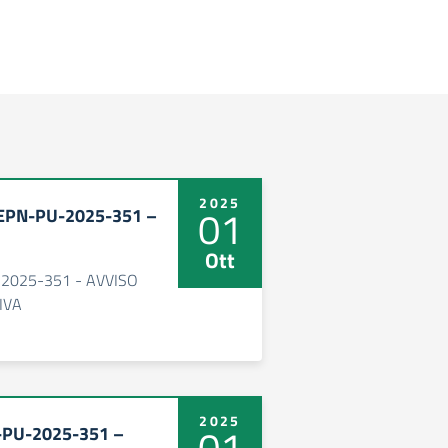
2025
01
SEPN-PU-2025-351 –
Ott
-2025-351 - AVVISO
IVA
2025
01
-PU-2025-351 –