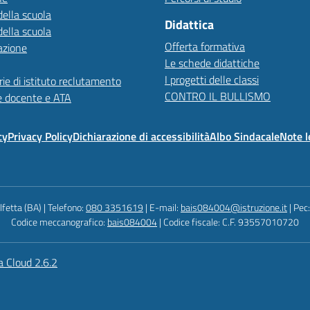
della scuola
Didattica
della scuola
Offerta formativa
azione
Le schede didattiche
I progetti delle classi
ie di istituto reclutamento
CONTRO IL BULLISMO
e docente e ATA
cy
Privacy Policy
Dichiarazione di accessibilità
Albo Sindacale
Note l
fetta (BA) | Telefono:
080 3351619
| E-mail:
bais084004@istruzione.it
| Pec
Codice meccanografico:
bais084004
| Codice fiscale: C.F. 93557010720
a Cloud 2.6.2