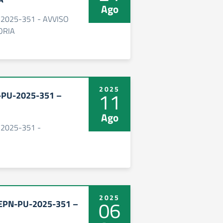
Ago
-2025-351 - AVVISO
ORIA
2025
11
-PU-2025-351 –
Ago
-2025-351 -
2025
06
SEPN-PU-2025-351 –