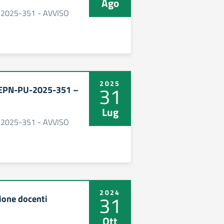
Ago
-2025-351 - AVVISO
2025
31
SEPN-PU-2025-351 –
Lug
-2025-351 - AVVISO
2024
31
one docenti
Ott