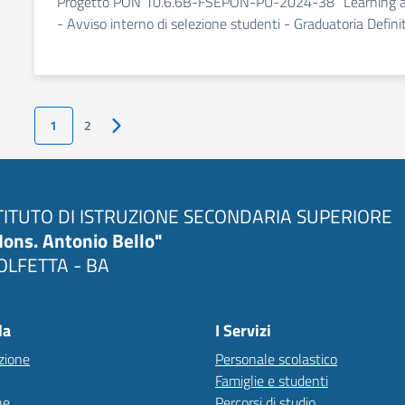
Progetto PON 10.6.6B-FSEPON-PU-2024-38 “Learning an
- Avviso interno di selezione studenti - Graduatoria Defini
1
2
Pagina successiva
TITUTO DI ISTRUZIONE SECONDARIA SUPERIORE
ons. Antonio Bello"
LFETTA - BA
la
I Servizi
zione
Personale scolastico
Famiglie e studenti
ne
Percorsi di studio