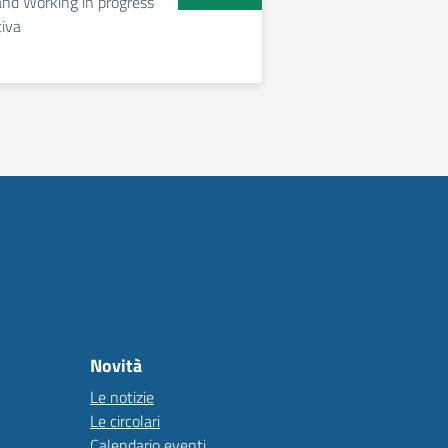
d Working in progress”
tiva
Novità
Le notizie
Le circolari
Calendario eventi