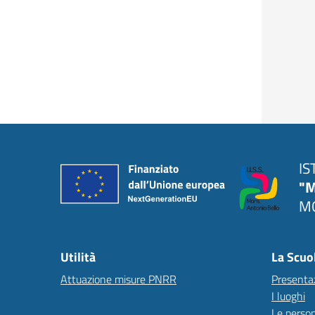
IS
"M
MO
Utilità
La Scuo
Attuazione misure PNRR
Presenta
I luoghi
Le perso