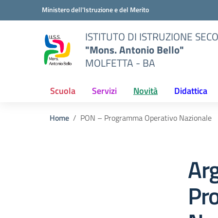
Vai ai contenuti
Vai al menu di navigazione
Vai al footer
Ministero dell'Istruzione e del Merito
ISTITUTO DI ISTRUZIONE SE
"Mons. Antonio Bello"
MOLFETTA - BA
Scuola
Servizi
Novità
Didattica
Home
PON – Programma Operativo Nazionale
Ar
Pr