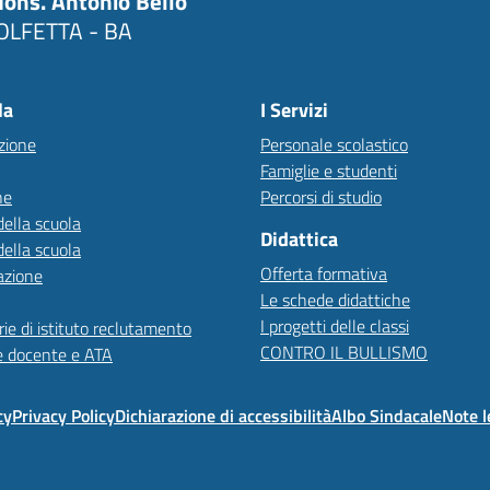
ons. Antonio Bello"
LFETTA - BA
la
I Servizi
zione
Personale scolastico
Famiglie e studenti
ne
Percorsi di studio
della scuola
Didattica
della scuola
Offerta formativa
azione
Le schede didattiche
I progetti delle classi
ie di istituto reclutamento
CONTRO IL BULLISMO
e docente e ATA
cy
Privacy Policy
Dichiarazione di accessibilità
Albo Sindacale
Note l