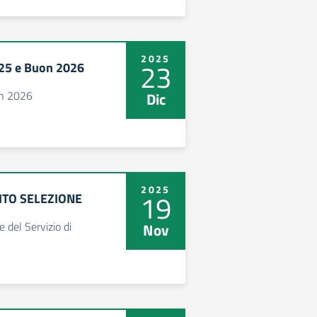
2025
23
025 e Buon 2026
on 2026
Dic
2025
19
SITO SELEZIONE
del Servizio di
Nov