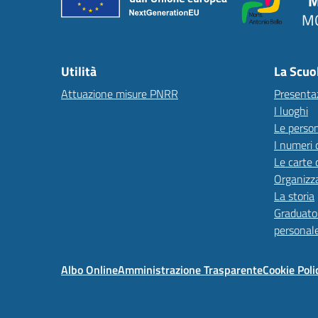
"M
MO
Utilità
La Scuo
Attuazione misure PNRR
Presenta
I luoghi
Le perso
I numeri 
Le carte 
Organizz
La storia
Graduator
personal
Albo Online
Amministrazione Trasparente
Cookie Poli