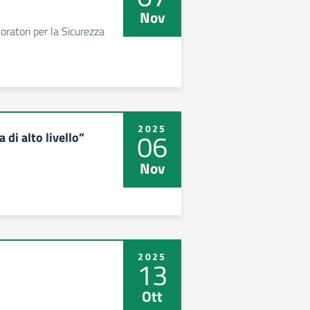
Nov
ratori per la Sicurezza
2025
06
di alto livello”
Nov
2025
13
Ott