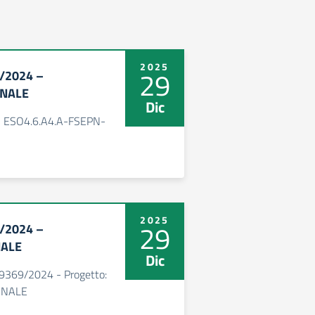
2025
29
9/2024 –
INALE
Dic
- ESO4.6.A4.A-FSEPN-
2025
29
9/2024 –
NALE
Dic
59369/2024 - Progetto:
INALE