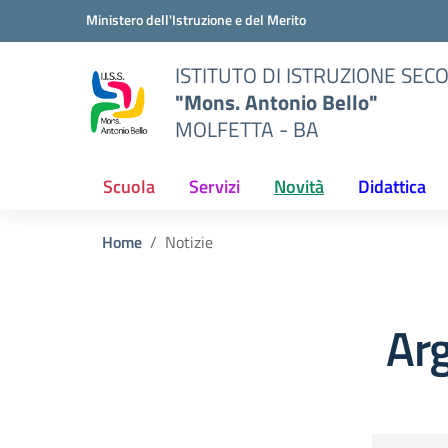
Vai ai contenuti
Vai al menu di navigazione
Vai al footer
Ministero dell'Istruzione e del Merito
ISTITUTO DI ISTRUZIONE SE
"Mons. Antonio Bello"
MOLFETTA - BA
Scuola
Servizi
Novità
Didattica
Home
Notizie
Arg