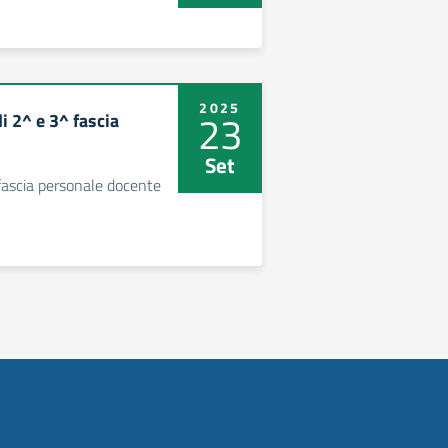
2025
23
i 2^ e 3^ fascia
Set
 fascia personale docente