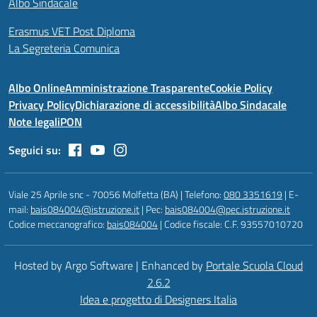
Albo Sindacale
Erasmus VET Post Diploma
La Segreteria Comunica
Albo Online
Amministrazione Trasparente
Cookie Policy
Privacy Policy
Dichiarazione di accessibilità
Albo Sindacale
Note legali
PON
Seguici su:
Viale 25 Aprile snc - 70056 Molfetta (BA) | Telefono:
080 3351619
| E-
mail:
bais084004@istruzione.it
| Pec:
bais084004@pec.istruzione.it
Codice meccanografico:
bais084004
| Codice fiscale: C.F. 93557010720
Hosted by Argo Software | Enhanced by
Portale Scuola Cloud
2.6.2
Idea e progetto di Designers Italia