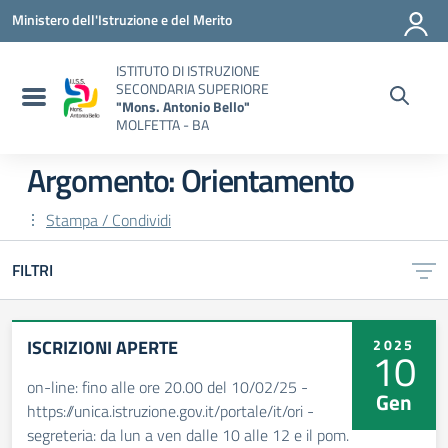
Vai ai contenuti
Vai al menu di navigazione
Vai al footer
Ministero dell'Istruzione e del Merito
ISTITUTO DI ISTRUZIONE
SECONDARIA SUPERIORE
"Mons. Antonio Bello"
MOLFETTA - BA
Argomento: Orientamento
Stampa / Condividi
FILTRI
ISCRIZIONI APERTE
2025
10
on-line: fino alle ore 20.00 del 10/02/25 -
Gen
https://unica.istruzione.gov.it/portale/it/ori -
segreteria: da lun a ven dalle 10 alle 12 e il pom.