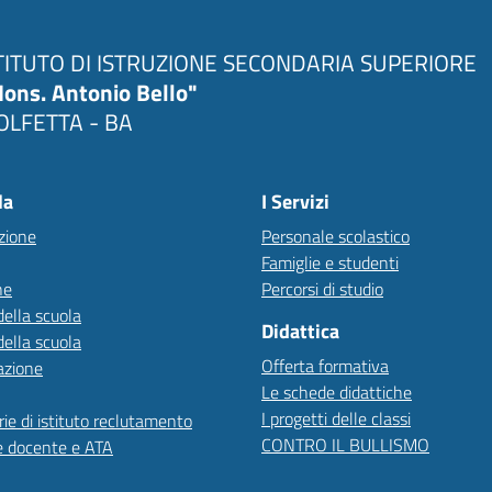
TITUTO DI ISTRUZIONE SECONDARIA SUPERIORE
ons. Antonio Bello"
LFETTA - BA
la
I Servizi
zione
Personale scolastico
Famiglie e studenti
ne
Percorsi di studio
della scuola
Didattica
della scuola
Offerta formativa
azione
Le schede didattiche
I progetti delle classi
ie di istituto reclutamento
CONTRO IL BULLISMO
e docente e ATA