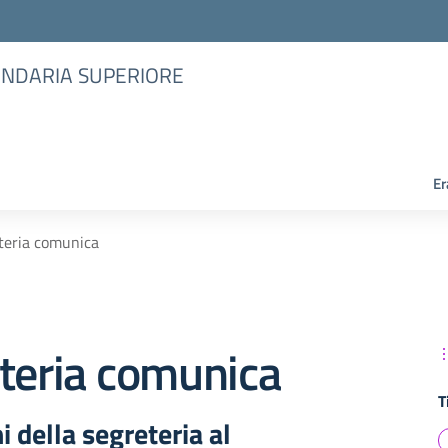
CONDARIA SUPERIORE
Er
teria comunica
O
teria comunica
T
 della segreteria al