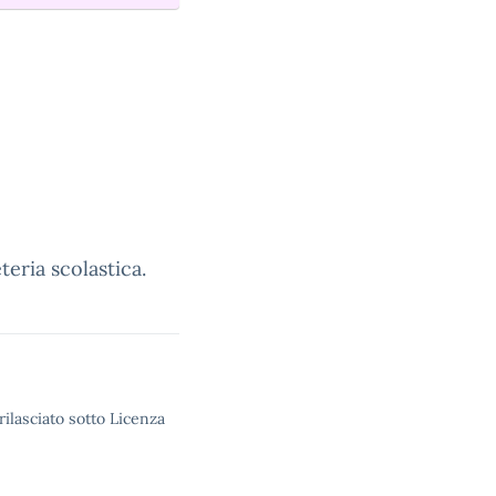
eria scolastica.
rilasciato sotto Licenza