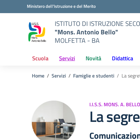
Vai ai contenuti
Vai al menu di navigazione
Vai al footer
Ministero dell'Istruzione e del Merito
ISTITUTO DI ISTRUZIONE SE
"Mons. Antonio Bello"
MOLFETTA - BA
Scuola
Servizi
Novità
Didattica
Home
Servizi
Famiglie e studenti
La segre
I.I.S.S. MONS. A. BELL
La segre
Comunicazioni