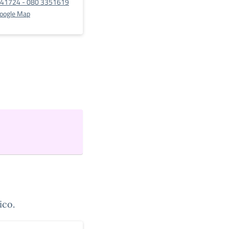
341724 - 080 3351619
Google Map
ico.