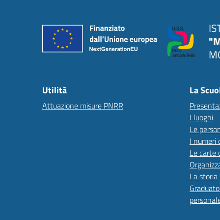
IS
"M
MO
Utilità
La Scuo
Attuazione misure PNRR
Presenta
I luoghi
Le perso
I numeri 
Le carte 
Organizz
La storia
Graduator
personal