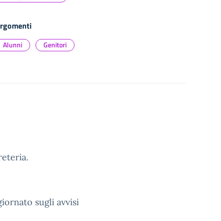
rgomenti
Alunni
Genitori
eteria.
iornato sugli avvisi